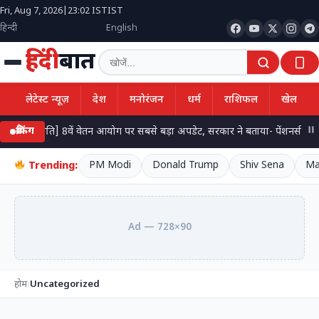
Fri, Aug 7, 2026
|
23:02 IST
IST
हिन्दी
English
हिंदी
बात
लेटेस्ट न्यूज़
देश
मनोरंजन
धर्म
राशिफल
खेल
[राजनीति] 8वें वेतन आयोग पर सबसे बड़ा अपडेट, सरकार ने बताया- पेंशनर्स को
ब्रेकिंग
Trending:
PM Modi
Donald Trump
Shiv Sena
Ma
Ad — 728×90
होम
›
Uncategorized