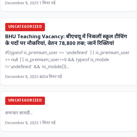
December 8, 2025
·
1 मिनट पढ़ें
UNCATEGORIZED
BHU Teaching Vacancy: बीएचयू में निकलीं स्कूल टीचिंग
के पदों पर नौकरियां, वेतन 78,800 तक; जानें रिक्तियां
if(typeof is_premium_user == 'undefined' || is_premium_user
== null || is_premium_user==0 && typeof is_mobile
!='undefined' && !is_mobile())...
December 8, 2025
·
4034 मिनट पढ़ें
UNCATEGORIZED
समाचार सामग्री...
December 8, 2025
·
1 मिनट पढ़ें