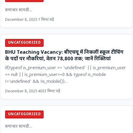
समाचार सामग्री...
December 8, 2025
·
1 मिनट पढ़ें
UNCATEGORIZED
BHU Teaching Vacancy: बीएचयू में निकलीं स्कूल टीचिंग
के पदों पर नौकरियां, वेतन 78,800 तक; जानें रिक्तियां
if(typeof is_premium_user == 'undefined' || is_premium_user
== null || is_premium_user==0 && typeof is_mobile
!='undefined' && !is_mobile())...
December 8, 2025
·
4033 मिनट पढ़ें
UNCATEGORIZED
समाचार सामग्री...