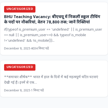
UNCATEGORIZED
BHU Teaching Vacancy: बीएचयू में निकलीं स्कूल टीचिंग
के पदों पर नौकरियां, वेतन 78,800 तक; जानें रिक्तियां
if(typeof is_premium_user == 'undefined' || is_premium_user
== null || is_premium_user==0 && typeof is_mobile
!='undefined' && !is_mobile())...
December 8, 2025
·
4034 मिनट पढ़ें
UNCATEGORIZED
**समाचार शीर्षक** भारत में हाल के दिनों में कई महत्वपूर्ण घटित घटनाएं
देखी गई हैं। इनमें से एक…
December 8, 2025
·
1 मिनट पढ़ें