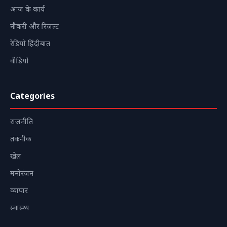
आज के कार्य
नौकरी और रिजल्ट
रेडियो हिंदीबात
वीडियो
Categories
राजनीति
तकनीक
खेल
मनोरंजन
व्यापार
स्वास्थ्य